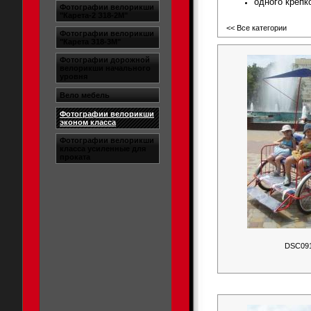
одного крепк
Фотографии велорикши
"Карета-2 З18-2М"
<< Все категории
Фотографии велорикши
"Карета З18-3М"
Фотографии дорожной
велорикши начального
уровня
Вело мебель
Фотографии велорикши
эконом класса
Фотографии велорикши
класса усиленные для
проката
DSC09