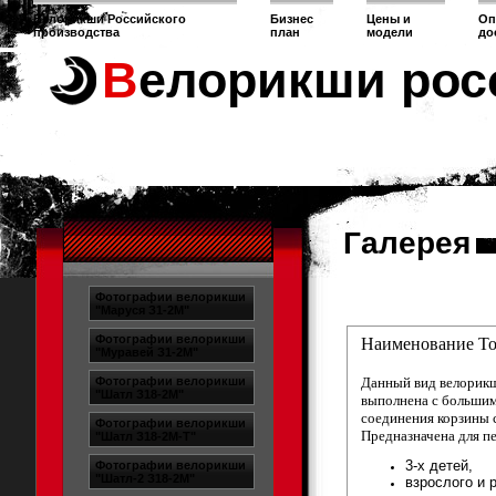
Велорикши Российского
Бизнес
Цены и
Оп
производства
план
модели
до
Велорикши рос
Галерея
Фотографии велорикши
"Маруся З1-2М"
Фотографии велорикши
Наименование То
"Муравей З1-2М"
Фотографии велорикши
Данный вид велорикш
"Шатл З18-2М"
выполнена с большим
соединения корзины с
Фотографии велорикши
Предназначена для п
"Шатл З18-2М-Т"
3-х детей,
Фотографии велорикши
"Шатл-2 З18-2М"
взрослого и 