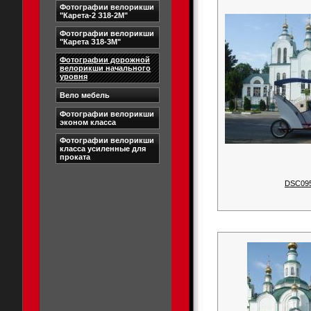
Фотографии велорикши
"Карета-2 З18-2М"
Фотографии велорикши
"Карета З18-3М"
Фотографии дорожной
велорикши начального
уровня
Вело мебель
Фотографии велорикши
эконом класса
Фотографии велорикши
класса усиленные для
проката
DSC09