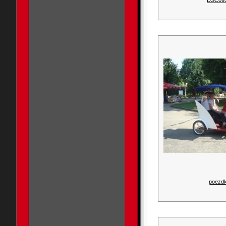
DSC09
poezdk