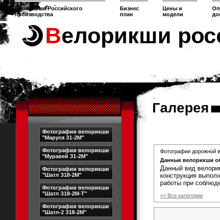
Велорикши Российского
Бизнес
Цены и
Оп
производства
план
модели
до
Велорикши рос
Галерея
Фотографии велорикши
"Маруся З1-2М"
Фотографии велорикши
Фотографии дорожной в
"Муравей З1-2М"
Данные велорикши о
Данный вид велори
Фотографии велорикши
"Шатл З18-2М"
конструкция выполн
работы при соблюд
Фотографии велорикши
"Шатл З18-2М-Т"
<< Все категории
Фотографии велорикши
"Шатл-2 З18-2М"