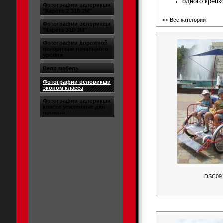
одного крепк
Фотографии велорикши
"Карета-2 З18-2М"
<< Все категории
Фотографии велорикши
"Карета З18-3М"
Фотографии дорожной
велорикши начального
уровня
Вело мебель
Фотографии велорикши
эконом класса
Фотографии велорикши
класса усиленные для
проката
DSC09