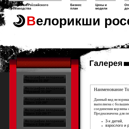
Велорикши Российского
Бизнес
Цены и
Оп
производства
план
модели
до
Велорикши рос
Галерея
Фотографии велорикши
"Маруся З1-2М"
Фотографии велорикши
Наименование То
"Муравей З1-2М"
Фотографии велорикши
Данный вид велорикш
"Шатл З18-2М"
выполнена с большим
соединения корзины с
Фотографии велорикши
Предназначена для п
"Шатл З18-2М-Т"
3-х детей,
Фотографии велорикши
"Шатл-2 З18-2М"
взрослого и 