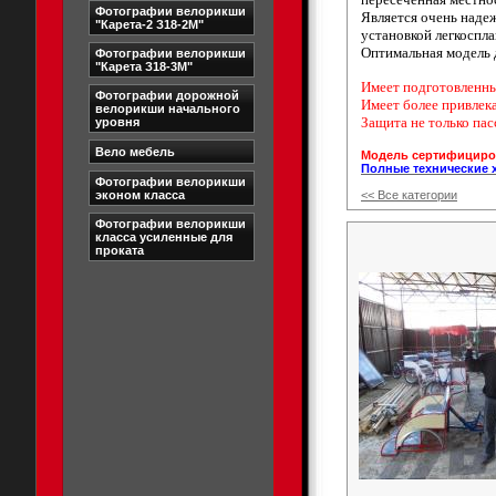
Фотографии велорикши
Является очень наде
"Карета-2 З18-2М"
установкой легкоспла
Оптимальная модель 
Фотографии велорикши
"Карета З18-3М"
Имеет подготовленны
Фотографии дорожной
Имеет более привлек
велорикши начального
Защита не только пас
уровня
Вело мебель
Модель сертифициров
Полные технические 
Фотографии велорикши
эконом класса
<< Все категории
Фотографии велорикши
класса усиленные для
проката