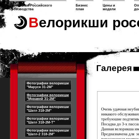
Велорикши Российского
Бизнес
Цены и
Оп
производства
план
модели
до
Велорикши рос
Галерея
Фотографии велорикши
"Маруся З1-2М"
Фотографии велорикши
"Муравей З1-2М"
Фотографии велорикши
Очень удачная неубив
"Шатл З18-2М"
никакого обслуживан
Фотографии велорикши
требуюшие подтягива
"Шатл З18-2М-Т"
Посадка до 3-х пасс
Данная велорикша им
Фотографии велорикши
Предназначена для э
"Шатл-2 З18-2М"
пересеченная местнос