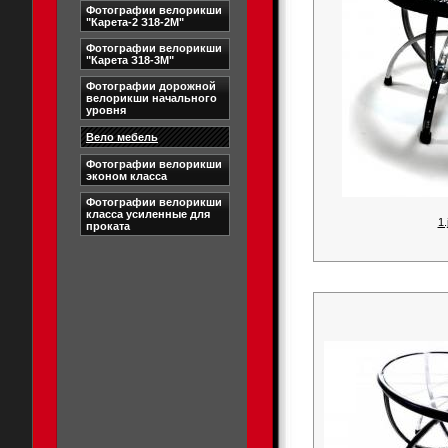
Фотографии велорикши
"Карета-2 З18-2М"
Фотографии велорикши
"Карета З18-3М"
Фотографии дорожной
велорикши начального
уровня
Вело мебель
Фотографии велорикши
эконом класса
Фотографии велорикши
класса усиленные для
1.
проката