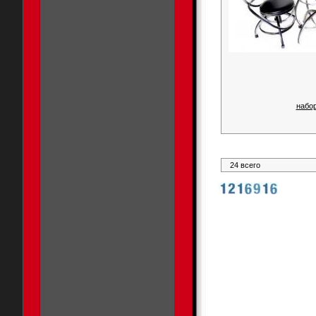
набор
24 всего