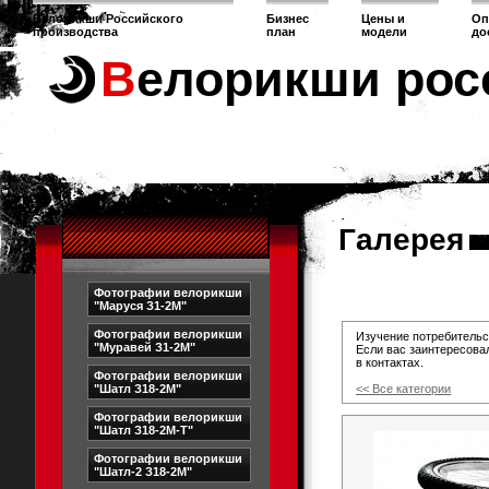
Велорикши Российского
Бизнес
Цены и
Оп
производства
план
модели
до
Велорикши рос
Галерея
Фотографии велорикши
"Маруся З1-2М"
Фотографии велорикши
Изучение потребительс
"Муравей З1-2М"
Если вас заинтересова
в контактах.
Фотографии велорикши
"Шатл З18-2М"
<< Все категории
Фотографии велорикши
"Шатл З18-2М-Т"
Фотографии велорикши
"Шатл-2 З18-2М"