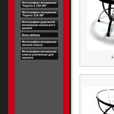
Фотографии велорикши
"Карета-2 З18-2М"
Фотографии велорикши
"Карета З18-3М"
Фотографии дорожной
велорикши начального
уровня
Вело мебель
Фотографии велорикши
эконом класса
Фотографии велорикши
класса усиленные для
1.
проката