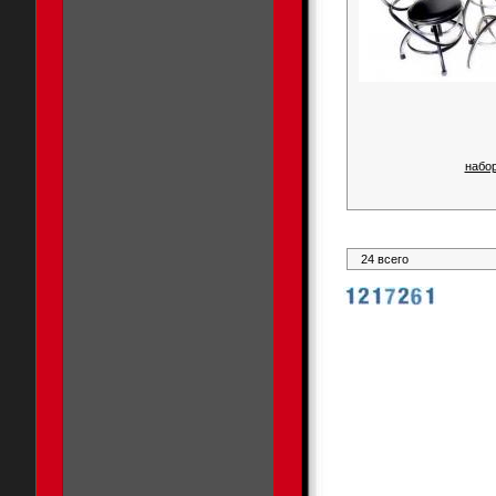
набор
24 всего