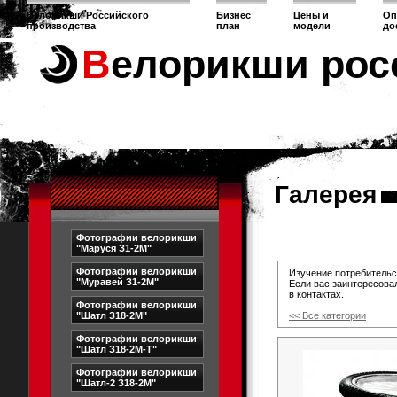
Велорикши Российского
Бизнес
Цены и
Оп
производства
план
модели
до
Велорикши рос
Галерея
Фотографии велорикши
"Маруся З1-2М"
Фотографии велорикши
Изучение потребительс
"Муравей З1-2М"
Если вас заинтересова
в контактах.
Фотографии велорикши
"Шатл З18-2М"
<< Все категории
Фотографии велорикши
"Шатл З18-2М-Т"
Фотографии велорикши
"Шатл-2 З18-2М"