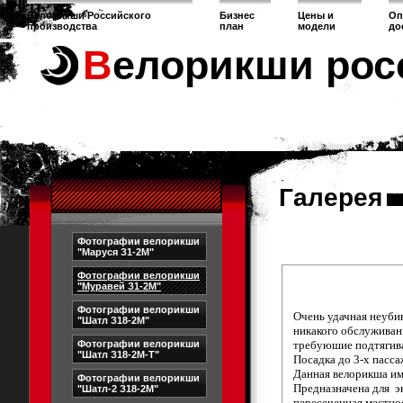
Велорикши Российского
Бизнес
Цены и
Оп
производства
план
модели
до
Велорикши рос
Галерея
Фотографии велорикши
"Маруся З1-2М"
Фотографии велорикши
"Муравей З1-2М"
Фотографии велорикши
Очень удачная неубив
"Шатл З18-2М"
никакого обслуживан
Фотографии велорикши
требуюшие подтягива
"Шатл З18-2М-Т"
Посадка до 3-х пасс
Данная велорикша им
Фотографии велорикши
Предназначена для э
"Шатл-2 З18-2М"
пересеченная местнос