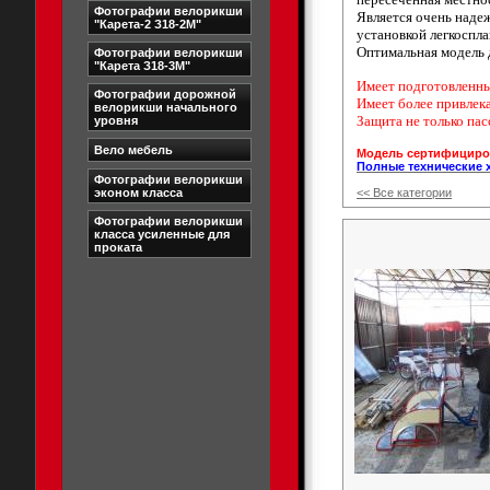
Фотографии велорикши
Является очень наде
"Карета-2 З18-2М"
установкой легкоспла
Оптимальная модель 
Фотографии велорикши
"Карета З18-3М"
Имеет подготовленны
Фотографии дорожной
Имеет более привлек
велорикши начального
Защита не только пас
уровня
Вело мебель
Модель сертифициров
Полные технические 
Фотографии велорикши
эконом класса
<< Все категории
Фотографии велорикши
класса усиленные для
проката