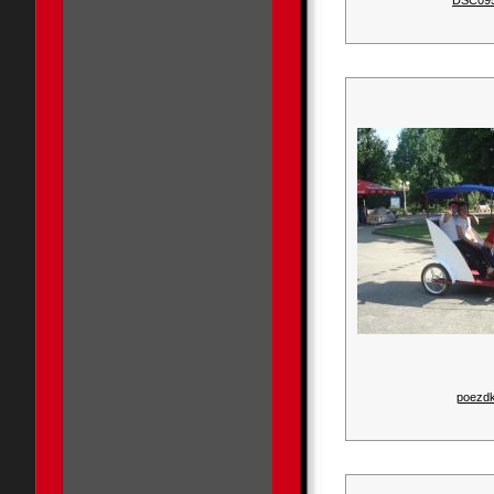
DSC09
poezdk