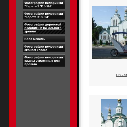
Фотографии велорикши
"Карета-2 З18-2М"
Фотографии велорикши
"Карета З18-3М"
Фотографии дорожной
велорикши начального
уровня
Вело мебель
Фотографии велорикши
эконом класса
Фотографии велорикши
класса усиленные для
проката
DSC09