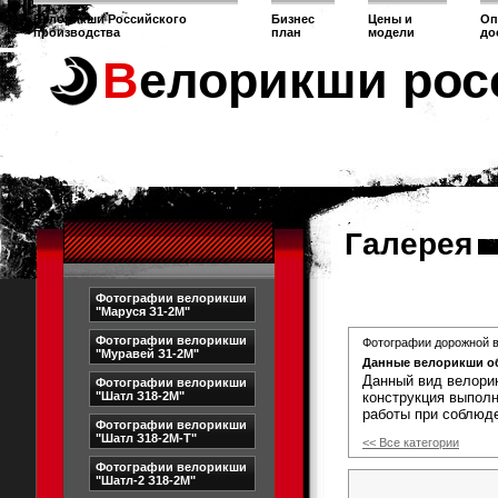
Велорикши Российского
Бизнес
Цены и
Оп
производства
план
модели
до
Велорикши рос
Галерея
Фотографии велорикши
"Маруся З1-2М"
Фотографии велорикши
Фотографии дорожной в
"Муравей З1-2М"
Данные велорикши о
Данный вид велори
Фотографии велорикши
"Шатл З18-2М"
конструкция выполн
работы при соблюд
Фотографии велорикши
"Шатл З18-2М-Т"
<< Все категории
Фотографии велорикши
"Шатл-2 З18-2М"