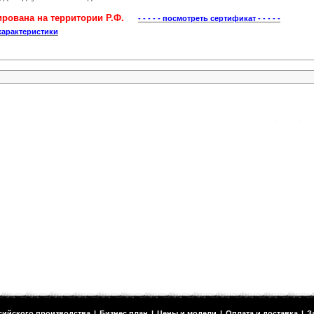
рована на территории Р.Ф.
- - - - - посмотреть сертификат - - - - -
характеристики
сийского производства
|
Бизнес план
|
Цены и модели
|
Оплата и доставка
|
З