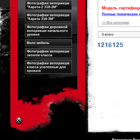
Фотографии велорикши
"Карета-2 З18-2М"
Модель сертифици
Полные технические 
Фотографии велорикши
"Карета З18-3М"
<< Все категории
Фотографии дорожной
велорикши начального
уровня
0 всего
Вело мебель
Фотографии велорикши
эконом класса
Фотографии велорикши
класса усиленные для
проката
Велорикши Рос