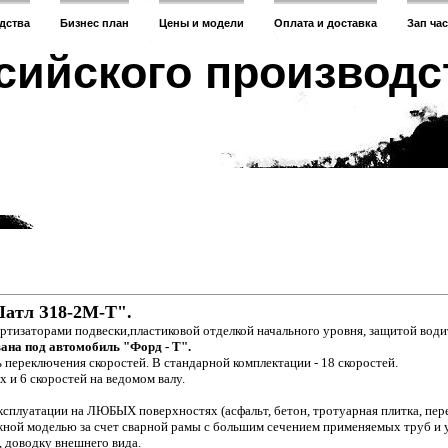
дства
Бизнес план
Цены и модели
Оплата и доставка
Зап ча
сийского производс
атл З18-2М-Т".
ртизаторами подвески,пластиковой отделкой начального уровня, защитой водит
ана под автомобиль "Форд - Т".
 переключения скоростей. В стандарной комплектации - 18 скоростей.
х и 6 скоростей на ведомом валу.
ксплуатации на ЛЮБЫХ поверхностях (асфальт, бетон, тротуарная плитка, пере
жной моделью за счет сварной рамы с большим сечением применяемых труб и у
 доводку внешнего вида.