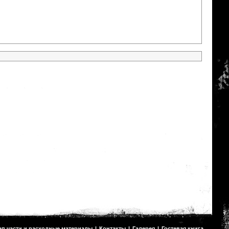
ап части и расходные материалы
|
Контакты
|
Галерея
|
Гостевая книга