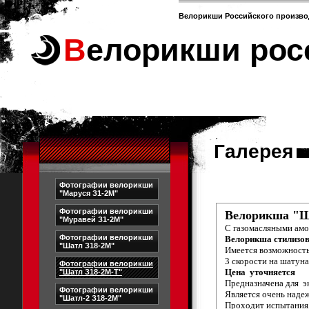
Велорикши Российского произво
Велорикши рос
Галерея
Фотографии велорикши
"Маруся З1-2М"
Фотографии велорикши
Велорикша "Ш
"Муравей З1-2М"
С газомасляными амо
Фотографии велорикши
Велорикша стилизов
"Шатл З18-2М"
Имеется возможность
3 скорости на шатуна
Фотографии велорикши
Цена уточняется
"Шатл З18-2М-Т"
Предназначена для э
Фотографии велорикши
Является очень наде
"Шатл-2 З18-2М"
Проходит испытания,