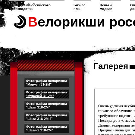
Велорикши Российского
Бизнес
Цены и
Оп
производства
план
модели
до
Велорикши рос
Галерея
Фотографии велорикши
"Маруся З1-2М"
Фотографии велорикши
"Муравей З1-2М"
Фотографии велорикши
Очень удачная неубив
"Шатл З18-2М"
никакого обслуживан
Фотографии велорикши
требуюшие подтягива
"Шатл З18-2М-Т"
Посадка до 3-х пасс
Данная велорикша им
Фотографии велорикши
Предназначена для э
"Шатл-2 З18-2М"
пересеченная местнос