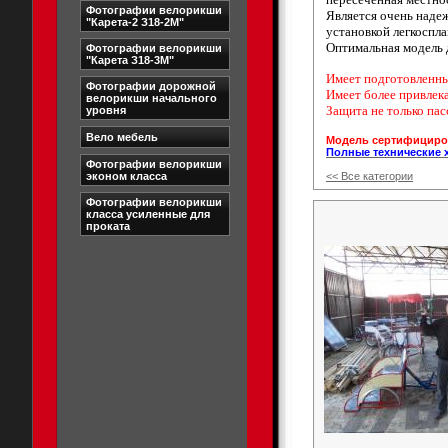
Фотографии велорикши
Является очень наде
"Карета-2 З18-2М"
установкой легкоспла
Оптимальная модель 
Фотографии велорикши
"Карета З18-3М"
Имеет подготовленны
Фотографии дорожной
Имеет более привлек
велорикши начального
Защита не только пас
уровня
Вело мебель
Модель сертифициров
Полные технические 
Фотографии велорикши
эконом класса
<< Все категории
Фотографии велорикши
класса усиленные для
проката