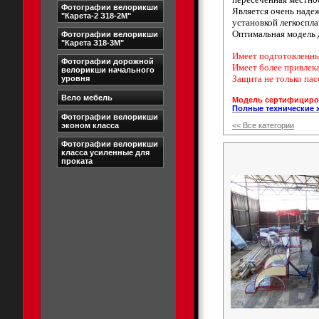
Фотографии велорикши
Является очень наде
"Карета-2 З18-2М"
установкой легкоспла
Оптимальная модель 
Фотографии велорикши
"Карета З18-3М"
Имеет подготовленны
Фотографии дорожной
Имеет более привлек
велорикши начального
Защита не только пас
уровня
Вело мебель
Модель сертифициров
Полные технические 
Фотографии велорикши
эконом класса
<< Все категории
Фотографии велорикши
класса усиленные для
проката