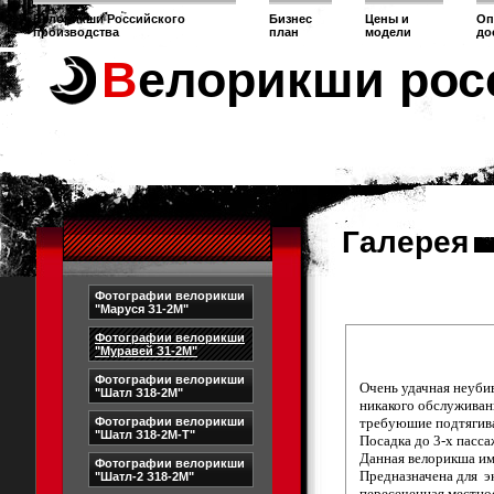
Велорикши Российского
Бизнес
Цены и
Оп
производства
план
модели
до
Велорикши рос
Галерея
Фотографии велорикши
"Маруся З1-2М"
Фотографии велорикши
"Муравей З1-2М"
Фотографии велорикши
Очень удачная неубив
"Шатл З18-2М"
никакого обслуживан
Фотографии велорикши
требуюшие подтягива
"Шатл З18-2М-Т"
Посадка до 3-х пасс
Данная велорикша им
Фотографии велорикши
Предназначена для э
"Шатл-2 З18-2М"
пересеченная местнос