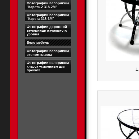
Фотографии велорикши
"Карета-2 З18-2М"
Фотографии велорикши
"Карета З18-3М"
Фотографии дорожной
велорикши начального
уровня
Вело мебель
Фотографии велорикши
эконом класса
Фотографии велорикши
класса усиленные для
1.
проката