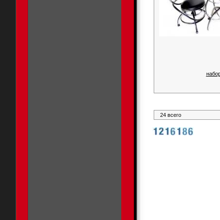
набор
24 всего