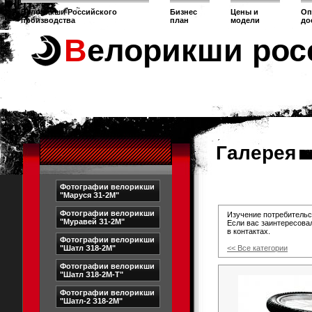
Велорикши Российского
Бизнес
Цены и
Оп
производства
план
модели
до
Велорикши рос
Галерея
Фотографии велорикши
"Маруся З1-2М"
Фотографии велорикши
Изучение потребительс
"Муравей З1-2М"
Если вас заинтересова
в контактах.
Фотографии велорикши
"Шатл З18-2М"
<< Все категории
Фотографии велорикши
"Шатл З18-2М-Т"
Фотографии велорикши
"Шатл-2 З18-2М"