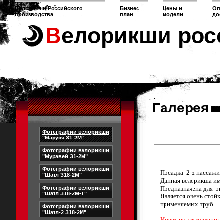
Велорикши Российского
Бизнес
Цены и
Оп
производства
план
модели
до
Велорикши рос
Галерея
Фотографии велорикши
"Маруся З1-2М"
Фотографии велорикши
"Муравей З1-2М"
Фотографии велорикши
Посадка 2-х пассажи
"Шатл З18-2М"
Данная велорикша им
Фотографии велорикши
Предназначена для эк
"Шатл З18-2М-Т"
Является очень стой
применяемых труб.
Фотографии велорикши
"Шатл-2 З18-2М"
Имеет подготовленны