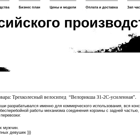
дства
Бизнес план
Цены и модели
Оплата и доставка
Зап ча
сийского производс
вара: Трехколесный велосипед
“Велорикша З1-2С-усиленная”.
кши разрабатывался именно для коммерческого использования, вся кон
 бесперебойной работы механизма соединения корзины с задней частью, 
перевозки:
их мужчин.
пных девушек )))