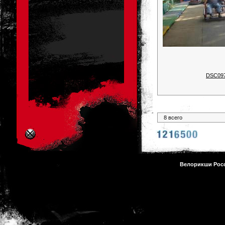
DSC09
8 всего
Велорикши Рос