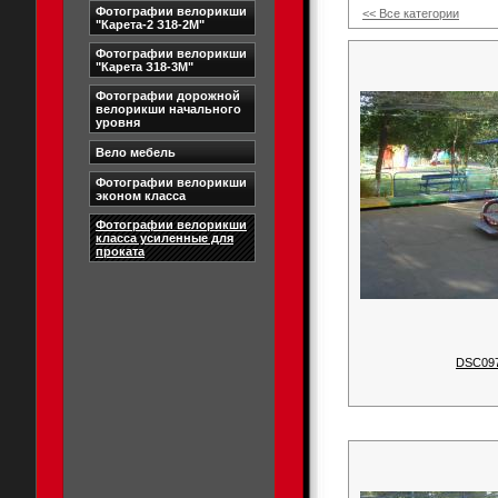
Фотографии велорикши
<< Все категории
"Карета-2 З18-2М"
Фотографии велорикши
"Карета З18-3М"
Фотографии дорожной
велорикши начального
уровня
Вело мебель
Фотографии велорикши
эконом класса
Фотографии велорикши
класса усиленные для
проката
DSC09