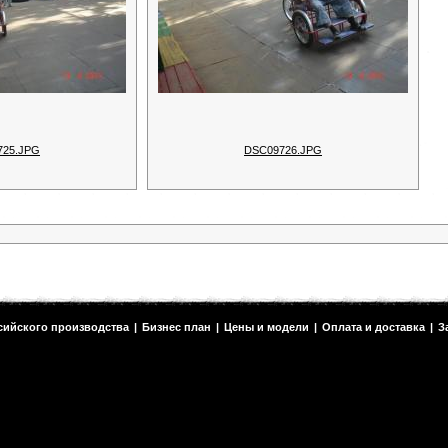
725.JPG
DSC09726.JPG
сийского производства
|
Бизнес план
|
Цены и модели
|
Оплата и доставка
|
З