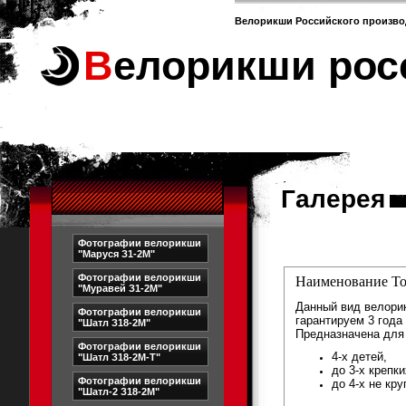
Велорикши Российского произво
Велорикши рос
Галерея
Фотографии велорикши
"Маруся З1-2М"
Фотографии велорикши
Наименование То
"Муравей З1-2М"
Данный вид велори
Фотографии велорикши
гарантируем 3 года
"Шатл З18-2М"
Предназначена для 
Фотографии велорикши
4-х детей,
"Шатл З18-2М-Т"
до 3-х крепк
Фотографии велорикши
до 4-х не кру
"Шатл-2 З18-2М"