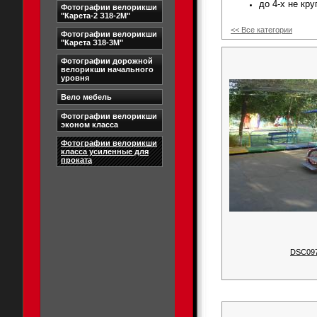
до 4-х не кру
Фотографии велорикши
"Карета-2 З18-2М"
<< Все категории
Фотографии велорикши
"Карета З18-3М"
Фотографии дорожной
велорикши начального
уровня
Вело мебель
Фотографии велорикши
эконом класса
Фотографии велорикши
класса усиленные для
проката
DSC09