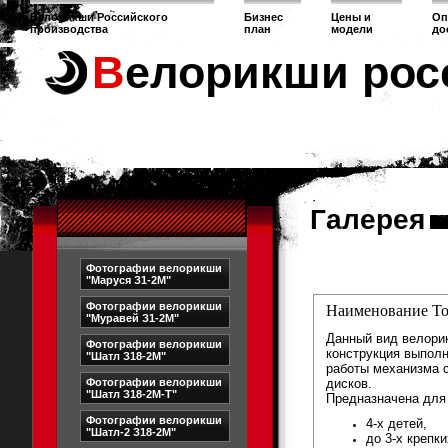
Велорикши Российского
Бизнес
Цены и
Оп
производства
план
модели
до
Велорикши рос
Галерея
Фотографии велорикши
"Маруся З1-2М"
Фотографии велорикши
Наименование То
"Муравей З1-2М"
Данный вид велори
Фотографии велорикши
конструкция выполн
"Шатл З18-2М"
работы механизма с
дисков.
Фотографии велорикши
"Шатл З18-2М-Т"
Предназначена для 
Фотографии велорикши
4-х детей,
"Шатл-2 З18-2М"
до 3-х крепк