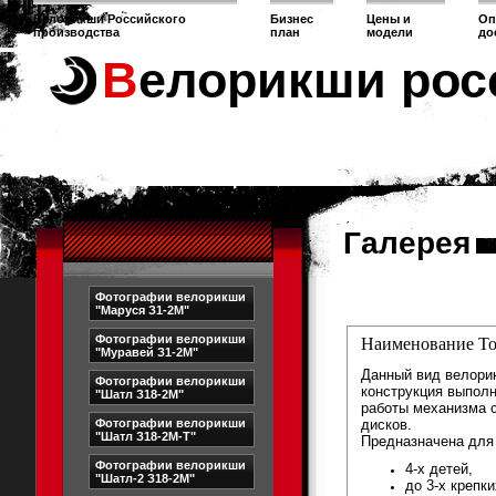
Велорикши Российского
Бизнес
Цены и
Оп
производства
план
модели
до
Велорикши рос
Галерея
Фотографии велорикши
"Маруся З1-2М"
Фотографии велорикши
Наименование То
"Муравей З1-2М"
Данный вид велори
Фотографии велорикши
конструкция выполн
"Шатл З18-2М"
работы механизма с
дисков.
Фотографии велорикши
"Шатл З18-2М-Т"
Предназначена для 
Фотографии велорикши
4-х детей,
"Шатл-2 З18-2М"
до 3-х крепк