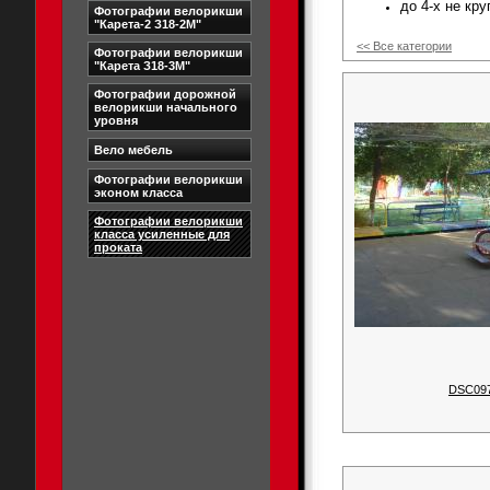
до 4-х не кру
Фотографии велорикши
"Карета-2 З18-2М"
<< Все категории
Фотографии велорикши
"Карета З18-3М"
Фотографии дорожной
велорикши начального
уровня
Вело мебель
Фотографии велорикши
эконом класса
Фотографии велорикши
класса усиленные для
проката
DSC09