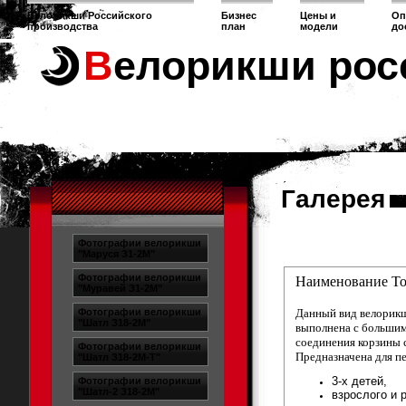
Велорикши Российского
Бизнес
Цены и
Оп
производства
план
модели
до
Велорикши рос
Галерея
Фотографии велорикши
"Маруся З1-2М"
Фотографии велорикши
Наименование То
"Муравей З1-2М"
Фотографии велорикши
Данный вид велорикш
"Шатл З18-2М"
выполнена с большим
соединения корзины с
Фотографии велорикши
Предназначена для п
"Шатл З18-2М-Т"
3-х детей,
Фотографии велорикши
"Шатл-2 З18-2М"
взрослого и 