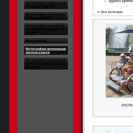
одного крепк
Фотографии велорикши
"Карета-2 З18-2М"
<< Все категории
Фотографии велорикши
"Карета З18-3М"
Фотографии дорожной
велорикши начального
уровня
Вело мебель
Фотографии велорикши
эконом класса
Фотографии велорикши
класса усиленные для
проката
DSC09