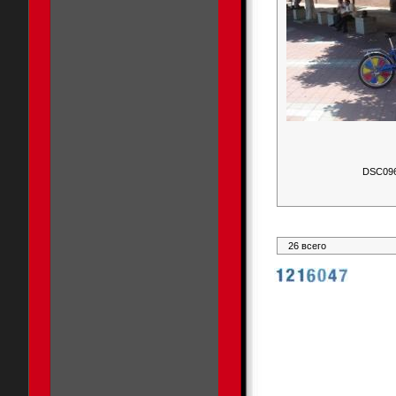
DSC09
26 всего