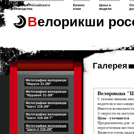
Велорикши Российского
Бизнес
Цены и
Оп
производства
план
модели
до
Велорикши рос
Галерея
Фотографии велорикши
"Маруся З1-2М"
Фотографии велорикши
Велорикша "Ш
"Муравей З1-2М"
С газомасляными амо
Фотографии велорикши
водителя и пассажиро
"Шатл З18-2М"
Имеется возможность
3 скорости на шатуна
Фотографии велорикши
Цена - уточняется
"Шатл З18-2М-Т"
Предназначена для э
Фотографии велорикши
пересеченная местнос
"Шатл-2 З18-2М"
Является очень наде