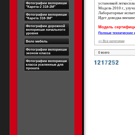
установкой легкоспла
Фотографии велорикши
"Карета-2 З18-2М"
Модель 2010 г., улуч
Лабораторные испыт
Фотографии велорикши
Идет доводка внешне
"Карета З18-3М"
Фотографии дорожной
Модель сертифици
велорикши начального
Полные технические 
уровня
<< Все категории
Вело мебель
Фотографии велорикши
0 всего
эконом класса
Фотографии велорикши
класса усиленные для
проката