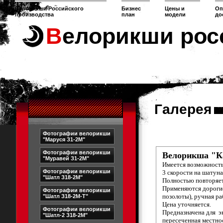
Велорикши Российского
Бизнес
Цены и
Оп
производства
план
модели
до
Велорикши рос
Галерея
Фотографии велорикши
"Маруся З1-2М"
Фотографии велорикши
Велорикша "Ка
"Муравей З1-2М"
Имеется возможность
Фотографии велорикши
3 скорости на шатуна
"Шатл З18-2М"
Полностью повторяет 
Применяются дорогие 
Фотографии велорикши
позолоты), ручная ра
"Шатл З18-2М-Т"
Цена уточняется.
Фотографии велорикши
Предназначена для э
"Шатл-2 З18-2М"
пересеченная местнос