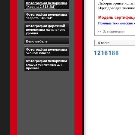
Лабораторные испыт
Фотографии велорикши
"Карета-2 З18-2М"
Идет доводка внешне
Фотографии велорикши
Модель сертифици
"Карета З18-3М"
Полные технические 
Фотографии дорожной
велорикши начального
<< Все категории
уровня
Вело мебель
0 всего
Фотографии велорикши
эконом класса
Фотографии велорикши
класса усиленные для
проката