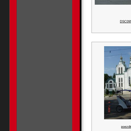
DSC09
poezdk