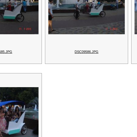
585.JPG
DSC09586.JPG