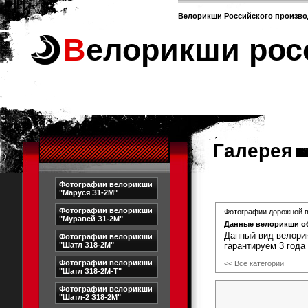
Велорикши Российского произво
Велорикши рос
Галерея
Фотографии велорикши
"Маруся З1-2М"
Фотографии велорикши
Фотографии дорожной в
"Муравей З1-2М"
Данные велорикши о
Данный вид велори
Фотографии велорикши
"Шатл З18-2М"
гарантируем 3 года
Фотографии велорикши
<< Все категории
"Шатл З18-2М-Т"
Фотографии велорикши
"Шатл-2 З18-2М"