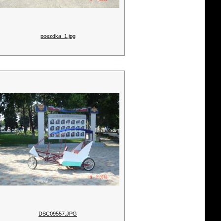
poezdka_1.jpg
DSC09557.JPG