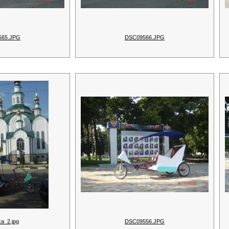
565.JPG
DSC09566.JPG
a_2.jpg
DSC09556.JPG