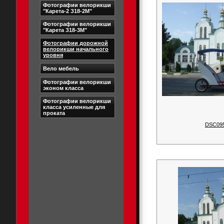
Фотографии велорикши
"Карета-2 З18-2М"
Фотографии велорикши
"Карета З18-3М"
Фотографии дорожной
велорикши начального
уровня
Вело мебель
Фотографии велорикши
эконом класса
Фотографии велорикши
класса усиленные для
проката
DSC09