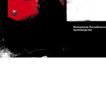
Велорикши Российского
производства