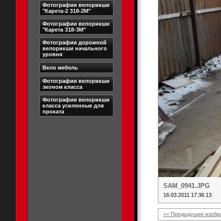
Фотографии велорикши
"Карета-2 З18-2М"
Фотографии велорикши
"Карета З18-3М"
Фотографии дорожной
велорикши начального
уровня
Вело мебель
Фотографии велорикши
эконом класса
Фотографии велорикши
класса усиленные для
проката
SAM_0941.JPG
16.03.2011 17:36:13
<< Предыдущее изобр