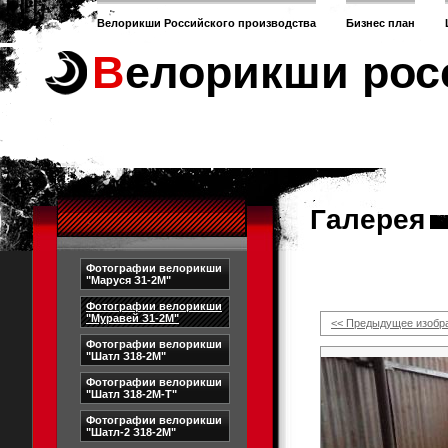
Велорикши Российского производства
Бизнес план
Велорикши рос
Галерея
Фотографии велорикши
"Маруся З1-2М"
Фотографии велорикши
"Муравей З1-2М"
<< Предыдущее изобр
Фотографии велорикши
"Шатл З18-2М"
Фотографии велорикши
"Шатл З18-2М-Т"
Фотографии велорикши
"Шатл-2 З18-2М"