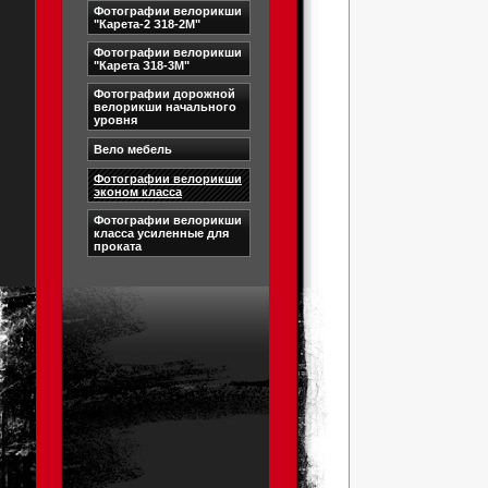
Фотографии велорикши
"Карета-2 З18-2М"
Фотографии велорикши
"Карета З18-3М"
Фотографии дорожной
велорикши начального
уровня
Вело мебель
Фотографии велорикши
эконом класса
Фотографии велорикши
класса усиленные для
проката