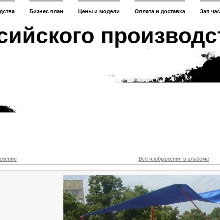
дства
Бизнес план
Цены и модели
Оплата и доставка
Зап ча
сийского производс
ажение
Все изображения в альбоме