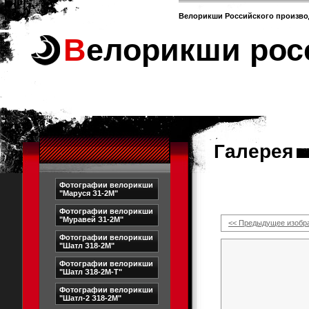
Велорикши Российского произво
Велорикши рос
Галерея
Фотографии велорикши
"Маруся З1-2М"
Фотографии велорикши
"Муравей З1-2М"
<< Предыдущее изобр
Фотографии велорикши
"Шатл З18-2М"
Фотографии велорикши
"Шатл З18-2М-Т"
Фотографии велорикши
"Шатл-2 З18-2М"